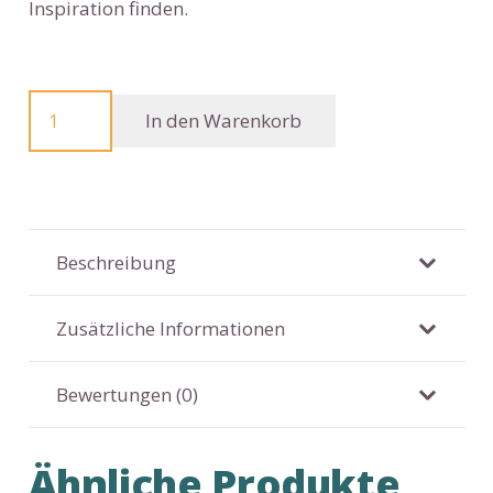
Inspiration finden.
Sterling
In den Warenkorb
Silber
Anhänger
Kornblume
BLUE
BLOSSOM
Beschreibung
Eternal
Sun
Zusätzliche Informationen
Flow
Menge
Bewertungen (0)
Ähnliche Produkte