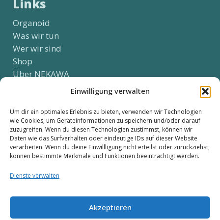
Links
Organoid
Was wir tun
Wer wir sind
Shop
Über NEKAWA
Kontakt
Einwilligung verwalten
Um dir ein optimales Erlebnis zu bieten, verwenden wir Technologien
wie Cookies, um Geräteinformationen zu speichern und/oder darauf
Social Media
zuzugreifen. Wenn du diesen Technologien zustimmst, können wir
Daten wie das Surfverhalten oder eindeutige IDs auf dieser Website
verarbeiten. Wenn du deine Einwillligung nicht erteilst oder zurückziehst,
können bestimmte Merkmale und Funktionen beeinträchtigt werden.
Kundenservice
Dienste verwalten
Kundenservice kontaktieren
Akzeptieren
Widerrufsformular downloaden